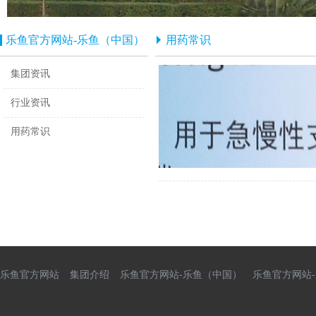
乐鱼官方网站-乐鱼（中国）
用药常识
集团资讯
行业资讯
用药常识
乐鱼官方网站
集团介绍
乐鱼官方网站-乐鱼（中国）
乐鱼官方网站