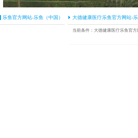
乐鱼官方网站-乐鱼（中国）
大德健康医疗乐鱼官方网站-
当前条件：
大德健康医疗乐鱼官方
大德药业乐鱼官方网站-乐鱼（中国）
大德健康医疗乐鱼官方网站-乐鱼（中国）
大德生物技术乐鱼官方网站-乐鱼（中国）