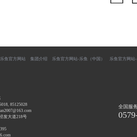
乐鱼官方网站
集团介绍
乐鱼官方网站-乐鱼（中国）
乐鱼官方网站
部
018, 85125028
全国服
an2007@163.com
0579
经
发大道218号
395
6.com