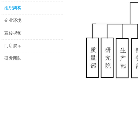
组织架构
企业环境
宣传视频
门店展示
研发团队